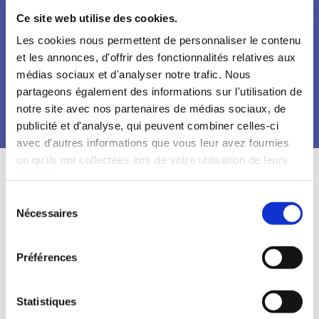
Conseil
Ce site web utilise des cookies.
Nous travaillons dans le respect des normes et
Les cookies nous permettent de personnaliser le contenu
et les annonces, d'offrir des fonctionnalités relatives aux
réglementations en vigueur. Notre métier est
médias sociaux et d'analyser notre trafic. Nous
réglementé et, chaque année, nous nous devons de
partageons également des informations sur l'utilisation de
mettre à jour nos connaissances et nos compétences
notre site avec nos partenaires de médias sociaux, de
au travers de la formation continue.
publicité et d'analyse, qui peuvent combiner celles-ci
avec d'autres informations que vous leur avez fournies
ou qu'ils ont collectées lors de votre utilisation de leurs
services.
Sélection
Nécessaires
du
consentement
Préférences
Statistiques